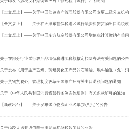
关于印发《涉税反补贴调查应对工作规程（试行）》的通知
行
涉税专业服务
政府会计准则
【全文废止】——关于中国信达资产管理股份有限公司变更二级分支机构
保险
税收协定
【全文废止】——关于在天津东疆保税港区试行融资租赁货物出口退税政
出口退税（旧）
【全文废止】——关于中国东方航空股份有限公司增值税计算缴纳有关问
关于在部分行业试行农产品增值税进项税额核定扣除办法有关问题的公告
关于发布《用于生产乙烯、芳烃类化工产品的石脑油、燃料油退（免）消
关于货物贸易外汇管理制度改革全国推广后有关出口退税问题的通知
关于《中华人民共和国消费税暂行条例实施细则》有关条款解释的通知
【新政出台】——关于发布试点物流企业名单(第八批)的公告
关于纳税人虚开增值税专用发票征补税款问题的公告