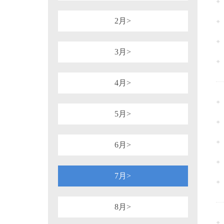
1981年
1980年
1964年
1954年
税务行政诉讼
税务强制措施、强制执
可持续披露准则
企业会计准则
2月>
审计法规
非税收入
社会
重点行业税收政策汇编
增值税（旧）
3月>
4月>
5月>
6月>
7月>
8月>