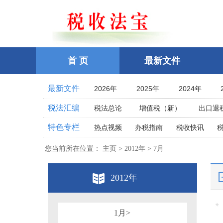
首 页
最新文件
最新文件
2026年
2025年
2024年
2021年
2020年
2019年
税法汇编
税法总论
增值税（新）
出口退
2016年
2015年
2014年
企业所得税
个人所得税
耕地占
特色专栏
热点视频
办税指南
税收快讯
2011年
2010年
2009年
土地增值税
房产税
契税
车
相关法律
相关案例
跨境税收
2006年
2005年
2004年
您当前所在位置： 主页 > 2012年 > 7月
印花税
资源税
环保
税案探究
税收点津
2001年
2000年
1999年
教育费附加、地方教育附加费
烟
全国统一规范电子税务局
2012年
1996年
1995年
1994年
关税法
税收立法(规章、文件、批复
其他办税流程整理
1991年
1990年
1989年
发票管理
危害税收征管罪
1986年
1985年
1984年
税务行政公开
1月>
税务行政处罚