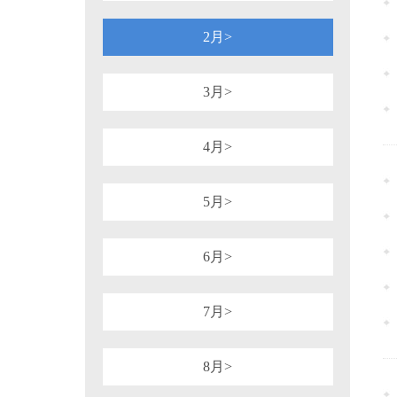
1981年
1980年
1964年
1954年
税务行政诉讼
税务强制措施、强制执
可持续披露准则
企业会计准则
2月>
审计法规
非税收入
社会
重点行业税收政策汇编
增值税（旧）
3月>
4月>
5月>
6月>
7月>
8月>