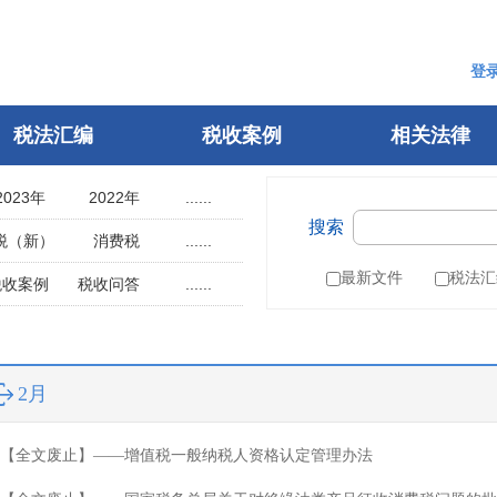
登
税法汇编
税收案例
相关法律
2023年
2022年
......
搜索
2018年
2017年
税（新）
消费税
......
2013年
2012年
用税
土地使用税
最新文件
税法汇
税收案例
税收问答
......
2008年
2007年
辆购置税
车船税
指南
税案申诉
2003年
2002年
税
城建税
参考文选
1998年
1997年
叶税
船舶吨税
自然人电子税务局
2月
1993年
1992年
）
税收征管法
1988年
1987年
税务行政许可
【全文废止】——增值税一般纳税人资格认定管理办法
1983年
1982年
税务行政复议