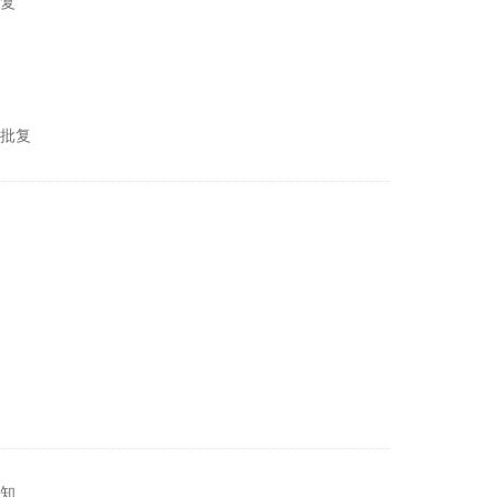
复
批复
知