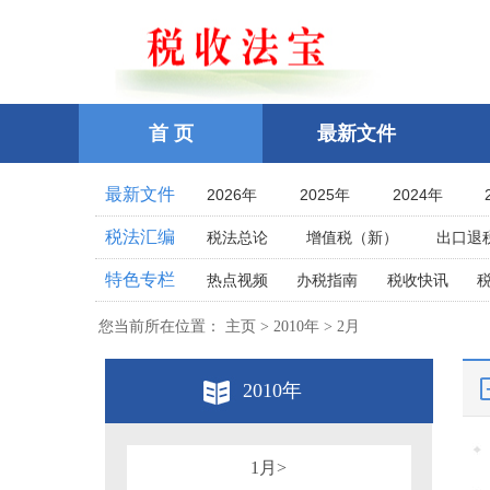
首 页
最新文件
最新文件
2026年
2025年
2024年
2021年
2020年
2019年
税法汇编
税法总论
增值税（新）
出口退
2016年
2015年
2014年
企业所得税
个人所得税
耕地占
特色专栏
热点视频
办税指南
税收快讯
2011年
2010年
2009年
土地增值税
房产税
契税
车
相关法律
相关案例
跨境税收
2006年
2005年
2004年
您当前所在位置： 主页 > 2010年 > 2月
印花税
资源税
环保
税案探究
税收点津
2001年
2000年
1999年
教育费附加、地方教育附加费
烟
全国统一规范电子税务局
2010年
1996年
1995年
1994年
关税法
税收立法(规章、文件、批复
其他办税流程整理
1991年
1990年
1989年
发票管理
危害税收征管罪
1986年
1985年
1984年
税务行政公开
1月>
税务行政处罚