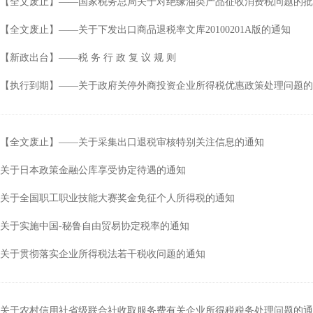
【全文废止】——国家税务总局关于对绝缘油类产品征收消费税问题的批
行
涉税专业服务
政府会计准则
【全文废止】——关于下发出口商品退税率文库20100201A版的通知
保险
税收协定
【新政出台】——税 务 行 政 复 议 规 则
出口退税（旧）
【执行到期】——关于政府关停外商投资企业所得税优惠政策处理问题的
【全文废止】——关于采集出口退税审核特别关注信息的通知
关于日本政策金融公库享受协定待遇的通知
关于全国职工职业技能大赛奖金免征个人所得税的通知
关于实施中国-秘鲁自由贸易协定税率的通知
关于贯彻落实企业所得税法若干税收问题的通知
关于农村信用社省级联合社收取服务费有关企业所得税税务处理问题的通