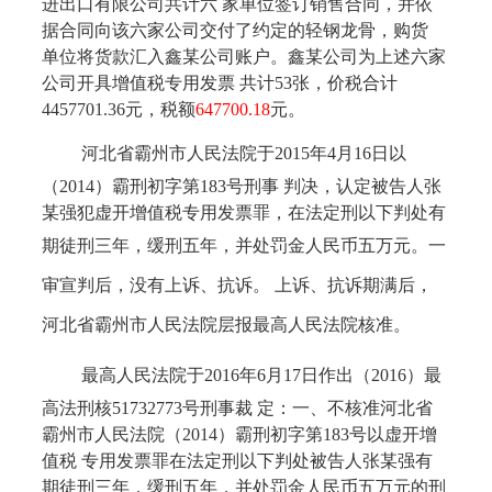
进出口有限公司共计六 家单位签订销售合同，并依
据合同向该六家公司交付了约定的轻钢龙骨，购货
单位将货款汇入鑫某公司账户。鑫某公司为上述六家
公司开具增值税专用发票 共计53张，价税合计
4457701.36元，税额
647700.18
元。
河北省霸州市人民法院于
2015年4月16日以
（2014）霸刑初字第183号刑事 判决，认定被告人张
某强犯虚开增值税专用发票罪，在法定刑以下判处有
期徒刑三年，缓刑五年，并处罚金人民币五万元。
一
审宣判后，没有上诉、抗诉。
上诉、抗诉期满后，
河北省霸州市人民法院层报最高人民法院核准
。
最高人民法院于
2016年6月17日作出（2016）最
高法刑核51732773号刑事裁 定：一、不核准河北省
霸州市人民法院（2014）霸刑初字第183号以虚开增
值税 专用发票罪在法定刑以下判处被告人张某强有
期徒刑三年，缓刑五年，并处罚金人民币五万元的刑