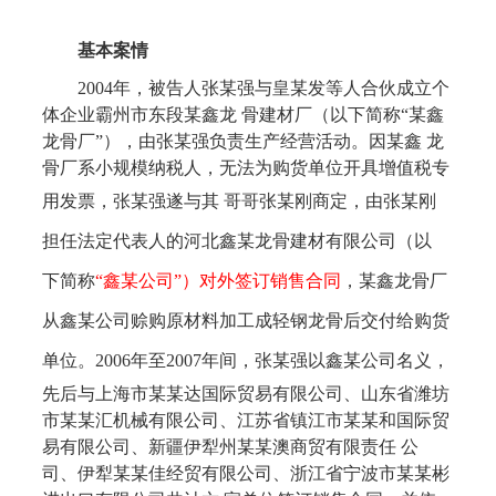
基本案情
2004年，被告人张某强与皇某发等人合伙成立个
体企业霸州市东段某鑫龙 骨建材厂（以下简称“某鑫
龙骨厂”），由张某强负责生产经营活动。因某鑫 龙
骨厂系小规模纳税人，无法为购货单位开具增值税专
用发票，
张某强遂与其
哥哥张某刚商定，由张某刚
担任法定代表人的河北鑫某龙骨建材有限公司（以
下简称
“鑫某公司”）对外签订销售合同
，某鑫龙骨厂
从鑫某公司赊购原材料加工成轻钢龙骨后交付给购货
单位。
2006年至2007年间，张某强以鑫某公司名义，
先后与上海市某某达国际贸易有限公司、山东省潍坊
市某某汇机械有限公司、江苏省镇江市某某和国际贸
易有限公司、新疆伊犁州某某澳商贸有限责任 公
司、伊犁某某佳经贸有限公司、浙江省宁波市某某彬