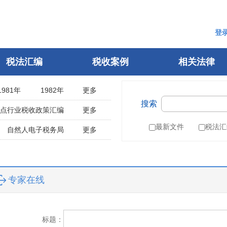
登
税法汇编
税收案例
相关法律
1981年
1982年
更多
搜索
1986年
1987年
点行业税收政策汇编
更多
1991年
1992年
收入
审计法规
最新文件
税法汇
自然人电子税务局
更多
1996年
1997年
可持续披露准则
选
税收点津
2001年
2002年
行
税务行政诉讼
申诉
相关案例
2006年
2007年
税务行政公开
税收快讯
办税指南
专家在线
2011年
2012年
票管理
税收征管法
2016年
2017年
税法
船舶吨税
2021年
2022年
城建税
环保税
标题：