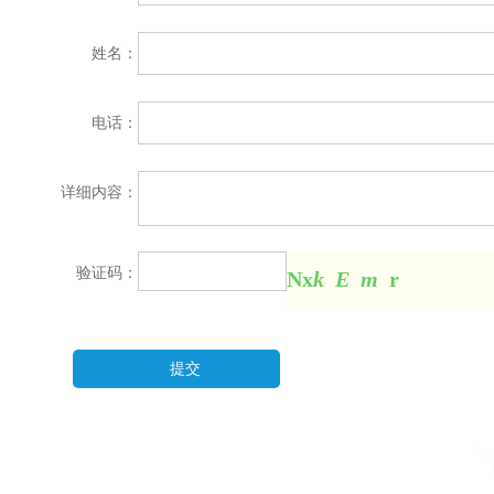
车辆购置税
契税
税
耕地占用税
姓名：
出口退税（新）
电话：
详细内容：
验证码：
N
x
k
E
m
r
提交