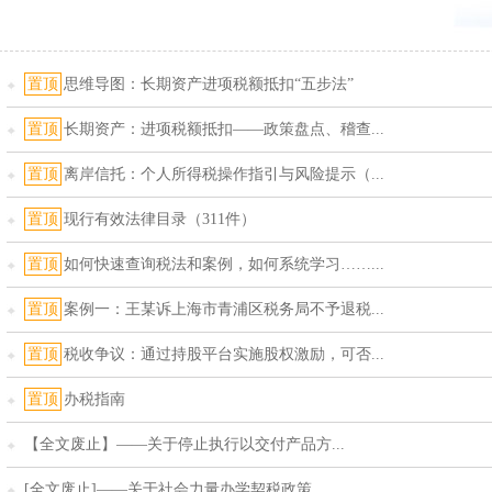
置顶
思维导图：长期资产进项税额抵扣“五步法”
置顶
长期资产：进项税额抵扣——政策盘点、稽查...
置顶
离岸信托：个人所得税操作指引与风险提示（...
置顶
现行有效法律目录（311件）
置顶
如何快速查询税法和案例，如何系统学习……...
置顶
案例一：王某诉上海市青浦区税务局不予退税...
置顶
税收争议：通过持股平台实施股权激励，可否...
置顶
办税指南
【全文废止】——关于停止执行以交付产品方...
[全文废止]——关于社会力量办学契税政策...