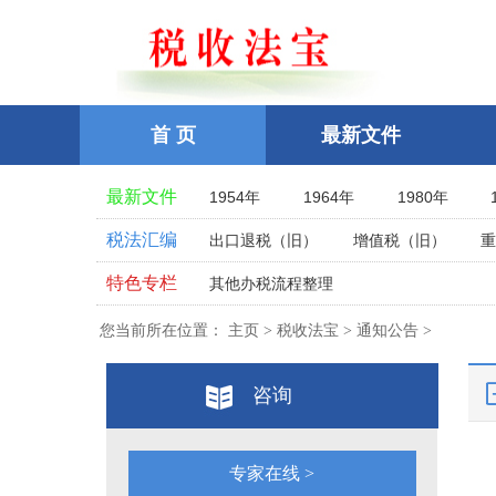
首 页
最新文件
最新文件
1954年
1964年
1980年
1983年
1984年
1985年
税法汇编
出口退税（旧）
增值税（旧）
重
1989年
1988年
1990年
税收协定
社会保险
非税
特色专栏
其他办税流程整理
1993年
1994年
1995年
政府会计准则
企业会计准则
全国统一规范电子税务局
参考文
1998年
1999年
2000年
您当前所在位置：
主页 > 税收法宝 > 通知公告 >
涉税专业服务
税务强制措施、强制执
税案探究
跨境税收指南
税案
2003年
2004年
2005年
税务行政复议
税务行政处罚
相关法律
税收问答
税收案例
咨询
2008年
2009年
2010年
税务行政许可
危害税收征管罪
发
热点视频
2013年
2014年
2015年
税收立法(规章、文件、批复）
关
2018年
2019年
2020年
烟叶税
专家在线 >
教育费附加、地方教育附加费