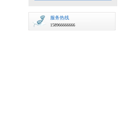
2023年
2024年
2025年
2026年
资源税
印花税
车船税
房产税
土地增值税
土地使用
服务热线
个人所得税
企业所得税
消费税
158966666666
增值税（新）
税法总论