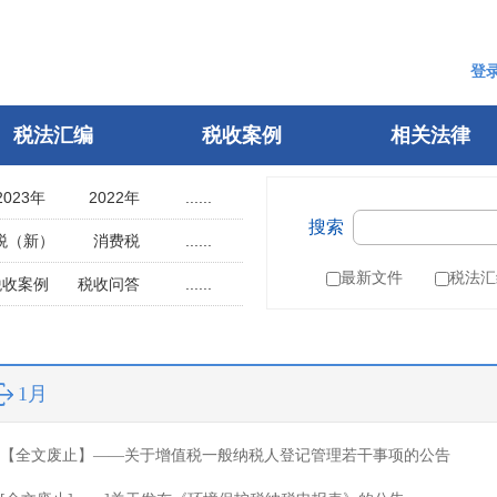
登
税法汇编
税收案例
相关法律
2023年
2022年
......
搜索
2018年
2017年
税（新）
消费税
......
2013年
2012年
用税
土地使用税
最新文件
税法汇
税收案例
税收问答
......
2008年
2007年
辆购置税
车船税
指南
税案申诉
2003年
2002年
税
城建税
参考文选
1998年
1997年
叶税
船舶吨税
自然人电子税务局
1月
1993年
1992年
）
税收征管法
1988年
1987年
税务行政许可
【全文废止】——关于增值税一般纳税人登记管理若干事项的公告
1983年
1982年
税务行政复议