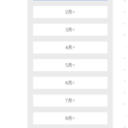
1981年
1980年
1964年
1954年
税务行政诉讼
税务强制措施、强制执
可持续披露准则
企业会计准则
2月>
审计法规
非税收入
社会
重点行业税收政策汇编
增值税（旧）
3月>
4月>
5月>
6月>
7月>
8月>