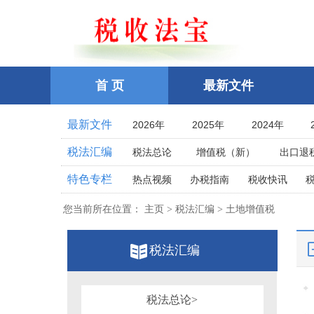
首 页
最新文件
最新文件
2026年
2025年
2024年
2021年
2020年
2019年
税法汇编
税法总论
增值税（新）
出口退
2016年
2015年
2014年
企业所得税
个人所得税
耕地占
特色专栏
热点视频
办税指南
税收快讯
2011年
2010年
2009年
土地增值税
房产税
契税
车
相关法律
相关案例
跨境税收
2006年
2005年
2004年
您当前所在位置： 主页 > 税法汇编 > 土地增值税
印花税
资源税
环保
税案探究
税收点津
2001年
2000年
1999年
教育费附加、地方教育附加费
烟
全国统一规范电子税务局
税法汇编
1996年
1995年
1994年
关税法
税收立法(规章、文件、批复
其他办税流程整理
1991年
1990年
1989年
发票管理
危害税收征管罪
1986年
1985年
1984年
税务行政公开
税法总论>
税务行政处罚