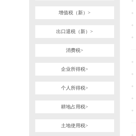
1981年
1980年
1964年
1954年
税务行政诉讼
税务强制措施、强制执
可持续披露准则
企业会计准则
增值税（新）>
审计法规
非税收入
社会
重点行业税收政策汇编
增值税（旧）
出口退税（新）>
消费税>
企业所得税>
个人所得税>
耕地占用税>
土地使用税>