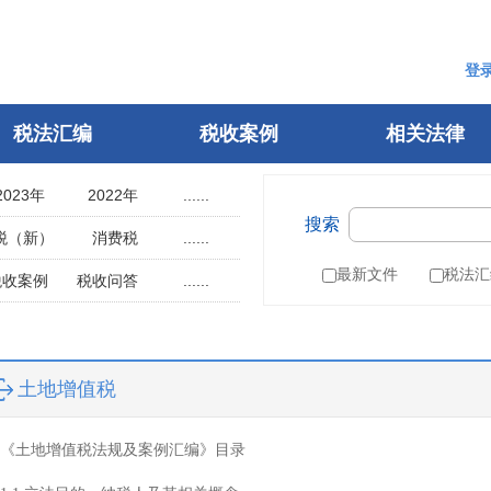
登
税法汇编
税收案例
相关法律
2023年
2022年
......
搜索
2018年
2017年
税（新）
消费税
......
2013年
2012年
用税
土地使用税
最新文件
税法汇
税收案例
税收问答
......
2008年
2007年
辆购置税
车船税
指南
税案申诉
2003年
2002年
税
城建税
参考文选
1998年
1997年
叶税
船舶吨税
自然人电子税务局
土地增值税
1993年
1992年
）
税收征管法
1988年
1987年
税务行政许可
《土地增值税法规及案例汇编》目录
1983年
1982年
税务行政复议