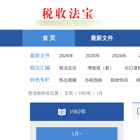
首 页
最新文件
最新文件
2026年
2025年
2024年
2021年
2020年
2019年
税法汇编
税法总论
增值税（新）
出口退
2016年
2015年
2014年
企业所得税
个人所得税
耕地占
特色专栏
热点视频
办税指南
税收快讯
2011年
2010年
2009年
土地增值税
房产税
契税
车
相关法律
相关案例
跨境税收
2006年
2005年
2004年
您当前所在位置： 主页 > 1982年 > 1月
印花税
资源税
环保
税案探究
税收点津
2001年
2000年
1999年
教育费附加、地方教育附加费
烟
全国统一规范电子税务局
1982年
1996年
1995年
1994年
关税法
税收立法(规章、文件、批复
其他办税流程整理
1991年
1990年
1989年
发票管理
危害税收征管罪
1986年
1985年
1984年
税务行政公开
1月>
税务行政处罚