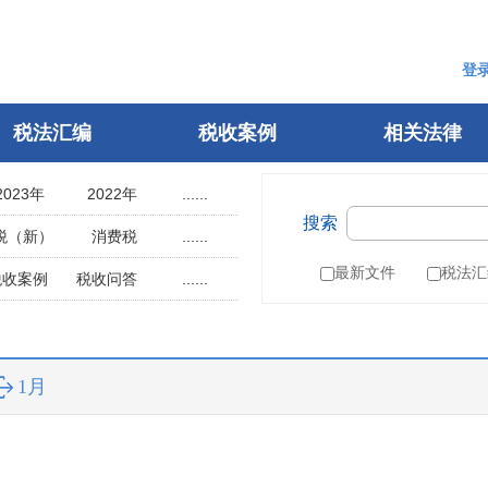
登
税法汇编
税收案例
相关法律
2023年
2022年
......
搜索
2018年
2017年
税（新）
消费税
......
2013年
2012年
用税
土地使用税
最新文件
税法汇
税收案例
税收问答
......
2008年
2007年
辆购置税
车船税
指南
税案申诉
2003年
2002年
税
城建税
参考文选
1998年
1997年
叶税
船舶吨税
自然人电子税务局
1月
1993年
1992年
）
税收征管法
1988年
1987年
税务行政许可
1983年
1982年
税务行政复议