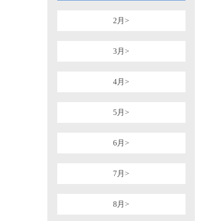
1981年
1980年
1964年
1954年
税务行政诉讼
税务强制措施、强制执
可持续披露准则
企业会计准则
2月>
审计法规
非税收入
社会
重点行业税收政策汇编
增值税（旧）
3月>
4月>
5月>
6月>
7月>
8月>