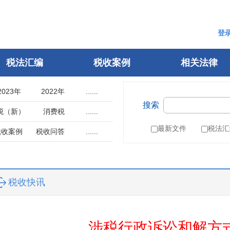
登
税法汇编
税收案例
相关法律
2023年
2022年
......
搜索
2018年
2017年
税（新）
消费税
......
2013年
2012年
用税
土地使用税
最新文件
税法汇
税收案例
税收问答
......
2008年
2007年
辆购置税
车船税
指南
税案申诉
2003年
2002年
税
城建税
参考文选
1998年
1997年
叶税
船舶吨税
自然人电子税务局
税收快讯
1993年
1992年
）
税收征管法
1988年
1987年
税务行政许可
1983年
1982年
税务行政复议
涉税行政诉讼和解方