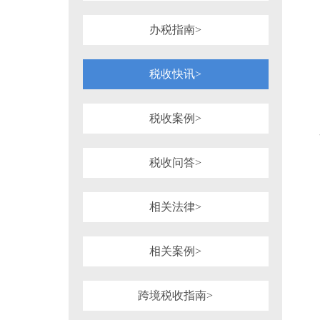
1981年
1980年
1964年
1954年
税务行政诉讼
税务强制措施、强制执
可持续披露准则
企业会计准则
办税指南>
审计法规
非税收入
社会
重点行业税收政策汇编
增值税（旧）
税收快讯>
税收案例>
税收问答>
相关法律>
相关案例>
跨境税收指南>