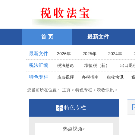
首 页
最新文件
最新文件
2026年
2025年
2024年
2021年
2020年
2019年
税法汇编
税法总论
增值税（新）
出口退
2016年
2015年
2014年
企业所得税
个人所得税
耕地占
特色专栏
热点视频
办税指南
税收快讯
2011年
2010年
2009年
土地增值税
房产税
契税
车
相关法律
相关案例
跨境税收
2006年
2005年
2004年
您当前所在位置：
主页 > 特色专栏 > 税收快讯 >
印花税
资源税
环保
税案探究
税收点津
2001年
2000年
1999年
教育费附加、地方教育附加费
烟
全国统一规范电子税务局
特色专栏
1996年
1995年
1994年
关税法
税收立法(规章、文件、批复
其他办税流程整理
1991年
1990年
1989年
发票管理
危害税收征管罪
1986年
1985年
1984年
税务行政公开
热点视频>
税务行政处罚