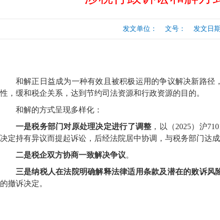
行
涉税专业服务
政府会计准则
发文单位： 文号： 发文日期：20
保险
税收协定
出口退税（旧）
和解正日益成为一种有效且被积极运用的争议解决新路径
性，缓和税企关系，达到节约司法资源和行政资源的目的。
和解的方式呈现多样化：
一是税务部门对原处理决定进行了调整
，以（
2025）沪
决定持有异议而提起诉讼，后经法院居中协调，与税务部门达成
二是税企双方协商一致解决争议
。
三是纳税人在法院明确解释法律适用条款及潜在的败诉风
的撤诉决定。