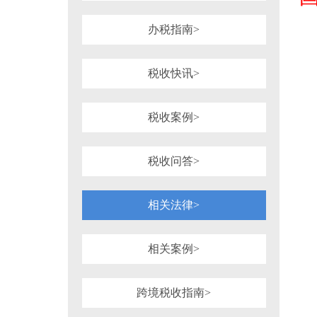
1981年
1980年
1964年
1954年
税务行政诉讼
税务强制措施、强制执
可持续披露准则
企业会计准则
办税指南>
审计法规
非税收入
社会
重点行业税收政策汇编
增值税（旧）
税收快讯>
税收案例>
税收问答>
相关法律>
相关案例>
跨境税收指南>