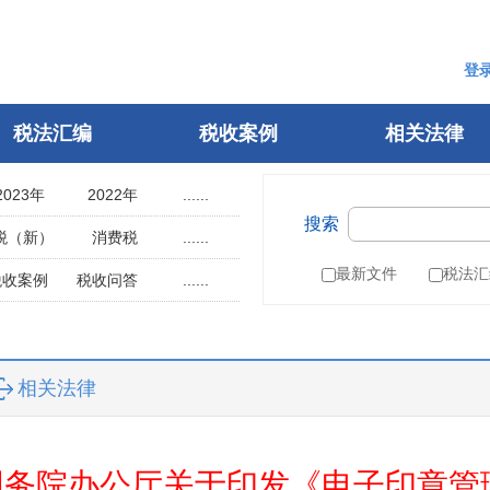
登
税法汇编
税收案例
相关法律
2023年
2022年
......
搜索
2018年
2017年
税（新）
消费税
......
2013年
2012年
用税
土地使用税
最新文件
税法汇
税收案例
税收问答
......
2008年
2007年
辆购置税
车船税
指南
税案申诉
2003年
2002年
税
城建税
参考文选
1998年
1997年
叶税
船舶吨税
自然人电子税务局
相关法律
1993年
1992年
）
税收征管法
1988年
1987年
税务行政许可
1983年
1982年
税务行政复议
国务院办公厅关于印发《电子印章管理