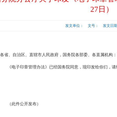
行
涉税专业服务
27日）
政府会计准则
保险
税收协定
出口退税（旧）
发文单位： 文号： 发文日期：20
各省、自治区、直辖市人民政府，国务院各部委、各直属机构：
《电子印章管理办法》已经国务院同意，现印发给你们，请
（此件公开发布）