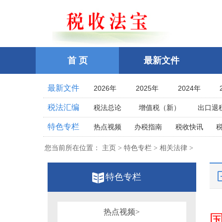
首 页
最新文件
最新文件
2026年
2025年
2024年
2021年
2020年
2019年
税法汇编
税法总论
增值税（新）
出口退
2016年
2015年
2014年
企业所得税
个人所得税
耕地占
特色专栏
热点视频
办税指南
税收快讯
2011年
2010年
2009年
土地增值税
房产税
契税
车
相关法律
相关案例
跨境税收
2006年
2005年
2004年
您当前所在位置：
主页 > 特色专栏 > 相关法律 >
印花税
资源税
环保
税案探究
税收点津
2001年
2000年
1999年
教育费附加、地方教育附加费
烟
全国统一规范电子税务局
特色专栏
1996年
1995年
1994年
关税法
税收立法(规章、文件、批复
其他办税流程整理
1991年
1990年
1989年
发票管理
危害税收征管罪
1986年
1985年
1984年
税务行政公开
热点视频>
税务行政处罚