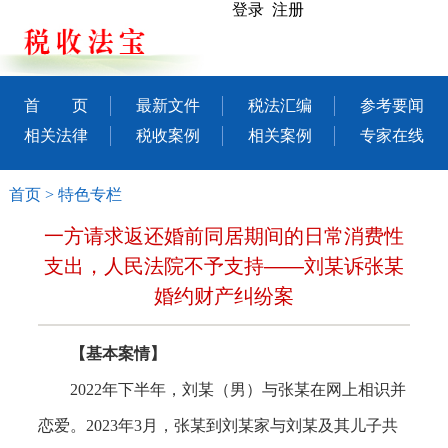
登录 注册
首 页
最新文件
税法汇编
参考要闻
相关法律
税收案例
相关案例
专家在线
首页
>
特色专栏
一方请求返还婚前同居期间的日常消费性
支出，人民法院不予支持——刘某诉张某
婚约财产纠纷案
【基本案情】
2022年下半年，刘某（男）与张某在网上相识并
恋爱。2023年3月，张某到刘某家与刘某及其儿子共