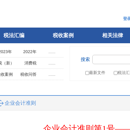
登
税法汇编
税收案例
相关法律
2023年
2022年
......
搜索
2018年
2017年
税（新）
消费税
......
2013年
2012年
用税
土地使用税
最新文件
税法汇
税收案例
税收问答
......
2008年
2007年
辆购置税
车船税
指南
税案申诉
2003年
2002年
税
城建税
参考文选
1998年
1997年
叶税
船舶吨税
自然人电子税务局
企业会计准则
1993年
1992年
）
税收征管法
1988年
1987年
税务行政许可
1983年
1982年
税务行政复议
企业会计准则第1号——