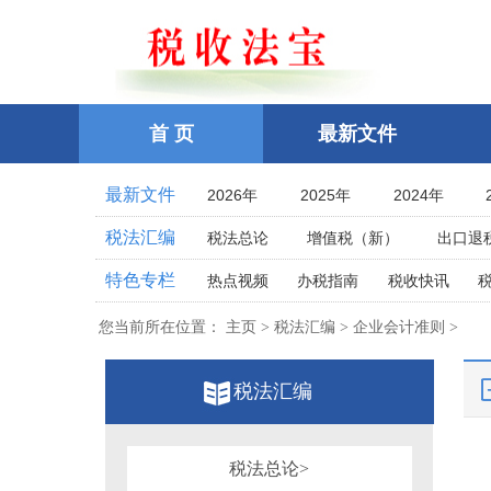
首 页
最新文件
最新文件
2026年
2025年
2024年
2021年
2020年
2019年
税法汇编
税法总论
增值税（新）
出口退
2016年
2015年
2014年
企业所得税
个人所得税
耕地占
特色专栏
热点视频
办税指南
税收快讯
2011年
2010年
2009年
土地增值税
房产税
契税
车
相关法律
相关案例
跨境税收
2006年
2005年
2004年
您当前所在位置：
主页 > 税法汇编 > 企业会计准则 >
印花税
资源税
环保
税案探究
税收点津
2001年
2000年
1999年
教育费附加、地方教育附加费
烟
全国统一规范电子税务局
税法汇编
1996年
1995年
1994年
关税法
税收立法(规章、文件、批复
其他办税流程整理
1991年
1990年
1989年
发票管理
危害税收征管罪
1986年
1985年
1984年
税务行政公开
税法总论>
税务行政处罚