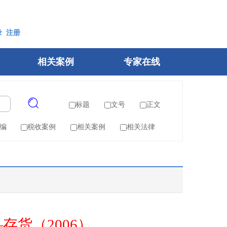
录
注册
相关案例
专家在线
标题
文号
正文
编
税收案例
相关案例
相关法律
存货（2006）