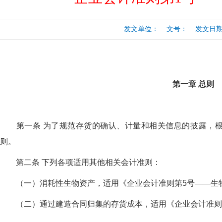
行
涉税专业服务
政府会计准则
发文单位： 文号： 发文日期：20
保险
税收协定
出口退税（旧）
第一章
总则
第一条 为了规范存货的确认、计量和相关信息的披露，根
则。
第二条 下列各项适用其他相关会计准则：
（一）消耗性生物资产，适用《企业会计准则第
5
号——生
（二）通过建造合同归集的存货成本，适用《企业会计准则