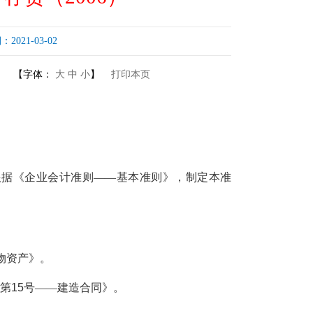
21-03-02
【字体：
大
中
小
】
打印本页
据《企业会计准则——基本准则》，制定本准
物资产》。
第
15
号——建造合同》。