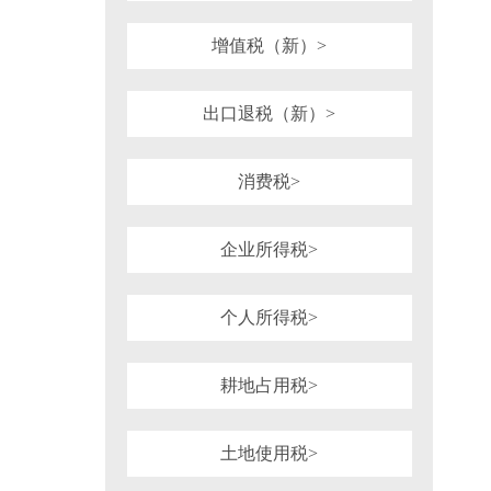
1981年
1980年
1964年
1954年
税务行政诉讼
税务强制措施、强制执
可持续披露准则
企业会计准则
增值税（新）>
审计法规
非税收入
社会
重点行业税收政策汇编
增值税（旧）
出口退税（新）>
消费税>
企业所得税>
个人所得税>
耕地占用税>
土地使用税>