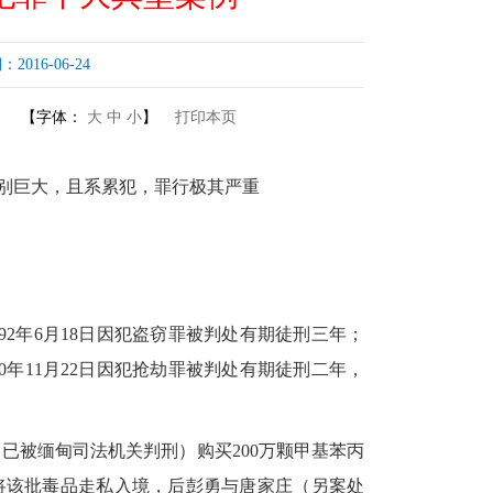
16-06-24
【字体：
大
中
小
】
打印本页
别巨大，且系累犯，罪行极其严重
92年6月18日因犯盗窃罪被判处有期徒刑三年；
10年11月22日因犯抢劫罪被判处有期徒刑二年，
已被缅甸司法机关判刑）购买200万颗甲基苯丙
将该批毒品走私入境，后彭勇与唐家庄（另案处