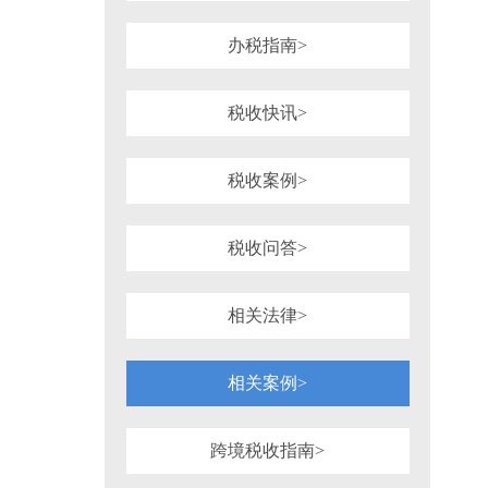
1981年
1980年
1964年
1954年
税务行政诉讼
税务强制措施、强制执
可持续披露准则
企业会计准则
办税指南>
审计法规
非税收入
社会
重点行业税收政策汇编
增值税（旧）
税收快讯>
税收案例>
税收问答>
相关法律>
相关案例>
跨境税收指南>