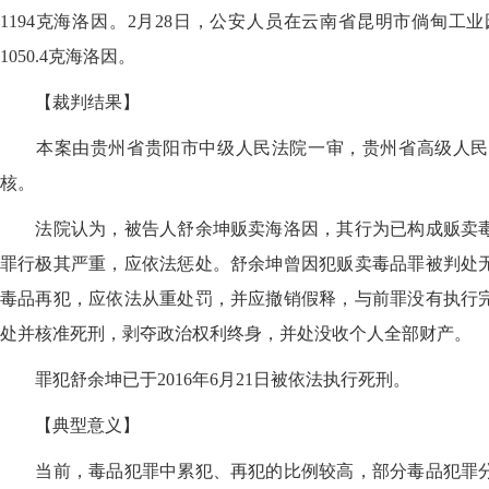
1194克海洛因。2月28日，公安人员在云南省昆明市倘甸
1050.4克海洛因。
【裁判结果】
本案由贵州省贵阳市中级人民法院一审，贵州省高级人民
核。
法院认为，被告人舒余坤贩卖海洛因，其行为已构成贩卖毒
罪行极其严重，应依法惩处。舒余坤曾因犯贩卖毒品罪被判处
毒品再犯，应依法从重处罚，并应撤销假释，与前罪没有执行
处并核准死刑，剥夺政治权利终身，并处没收个人全部财产。
罪犯舒余坤已于2016年6月21日被依法执行死刑。
【典型意义】
当前，毒品犯罪中累犯、再犯的比例较高，部分毒品犯罪分