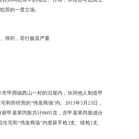
犯罪的一贯立场。
、弹药，罪行极其严重
陆丰市甲西镇西山一村的旧屋内，伙同他人制造甲
所经营的“伟发商场”内。2013年5月23日，
获甲基苯丙胺共计8605克，含甲基苯丙胺成分
沿住宅和“伟发商场”内查获手枪3支、猎枪1支、