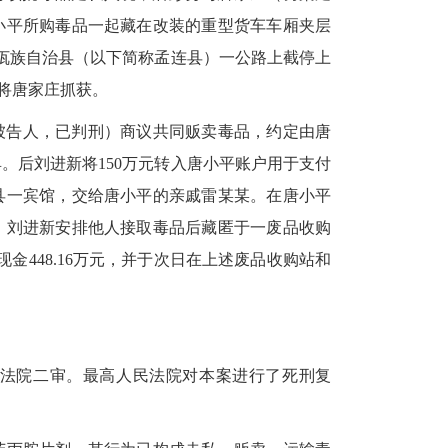
小平所购毒品一起藏在改装的重型货车车厢夹层
族佤族自治县（以下简称孟连县）一公路上截停上
并将唐家庄抓获。
被告人，已判刑）商议共同贩卖毒品，约定由唐
。后刘进新将150万元转入唐小平账户用于支付
县一宾馆，交给唐小平的亲戚雷某某。在唐小平
，刘进新安排他人接取毒品后藏匿于一废品收购
现金448.16万元，并于次日在上述废品收购站和
法院二审。最高人民法院对本案进行了死刑复