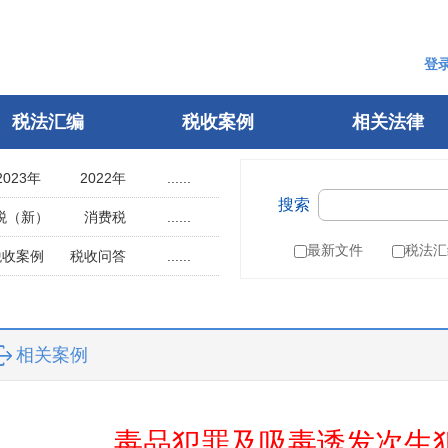
登
税法汇编
税收案例
相关法律
2023年
2022年
......
搜索
2018年
2017年
税（新）
消费税
......
2013年
2012年
用税
土地使用税
最新文件
税法汇
税收案例
税收问答
......
2008年
2007年
辆购置税
车船税
指南
税案申诉
2003年
2002年
税
城建税
参考文选
1998年
1997年
叶税
船舶吨税
自然人电子税务局
相关案例
1993年
1992年
）
税收征管法
1988年
1987年
税务行政许可
1983年
1982年
税务行政复议
毒品犯罪及吸毒诱发次生