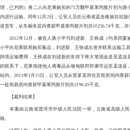
理，已判刑）将二人向尼果购买的75万颗甲基苯丙胺片剂与唐
内进行运输。同年12月2日，公安人员在云南省孟连傣族拉祜
述货车，从车厢夹层内查获甲基苯丙胺片剂共计256.74千克，
2012年12月，被告人唐小平与刘进新、王铁成（均系同案
小平向尼果联系购买毒品，刘进新、王铁成出资并联系运输工具
跨境运输费用，王铁成在刘进新的安排下将大笔现金送至孟连
的联系下，尼果指使他人将毒品从缅甸联邦邦康市运至孟连县
站内。2013年1月15日，公安人员从雷某某所住宾馆房间内查获
一处简易房内查获甲基苯丙胺片剂共计96.45千克。
【裁判结果】
本案由云南省普洱市中级人民法院一审，云南省高级人民
核。