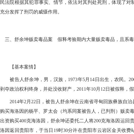
民法院根据其犯罪事实、情节，依法对其判处死刑，体现了对
充分发挥了刑罚的威慑作用。
三、舒余坤贩卖毒品案 假释考验期内大量贩卖毒品，且系毒
【基本案情】
被告人舒余坤，男，汉族，1973年5月14日出生，农民。20
剥夺政治权利终身，并处没收财产，2011年10月12日被假释，假
2014年2月22日，被告人舒余坤在云南省寻甸回族彝族自
购买海洛因的杨平、罗太会（均系同案被告人，已判刑）贩卖毒
出资购买400克海洛因，舒余坤还委托二人将200克海洛因运回
洛因返回贵阳市，于当日19时30分许在贵阳市云岩区金关收