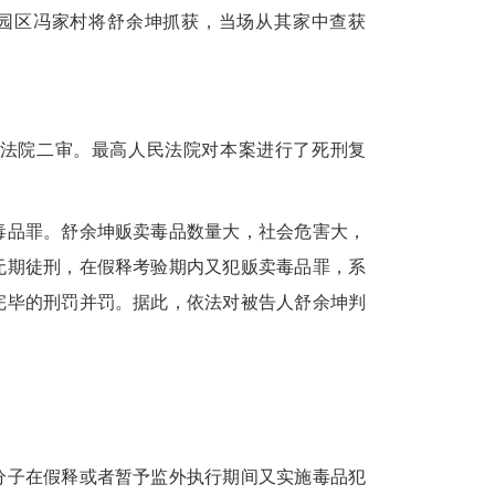
工业园区冯家村将舒余坤抓获，当场从其家中查获
法院二审。最高人民法院对本案进行了死刑复
品罪。舒余坤贩卖毒品数量大，社会危害大，
无期徒刑，在假释考验期内又犯贩卖毒品罪，系
完毕的刑罚并罚。据此，依法对被告人舒余坤判
子在假释或者暂予监外执行期间又实施毒品犯