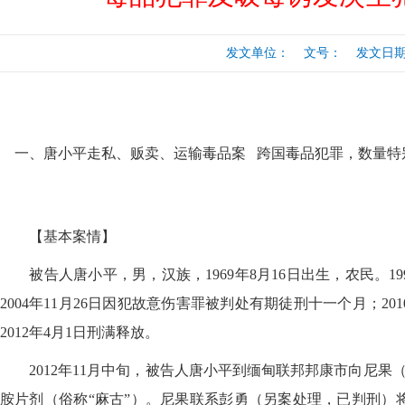
行
涉税专业服务
政府会计准则
发文单位： 文号： 发文日期：20
保险
税收协定
出口退税（旧）
一、唐小平走私、贩卖、运输毒品案 跨国毒品犯罪，数量特
【基本案情】
被告人唐小平，男，汉族，1969年8月16日出生，农民。19
2004年11月26日因犯故意伤害罪被判处有期徒刑十一个月；20
2012年4月1日刑满释放。
2012年11月中旬，被告人唐小平到缅甸联邦邦康市向尼果（
胺片剂（俗称“麻古”）。尼果联系彭勇（另案处理，已判刑）