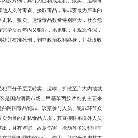
丙胺片剂，其行为已构成走私、贩卖、运输毒
挥他人支付毒资、接取毒品，系罪责最为严重的
平走私、贩卖、运输毒品数量特别巨大，社会危
行完毕后五年内又犯罪，系累犯，主观恶性深，
判处并核准死刑，剥夺政治权利终身，并处没收
犯罪分子层层转卖、运输，扩散至广大内地城
地区是国内消费市场上甲基苯丙胺片剂的主要来
境的跨国毒品犯罪。该案参与人员、犯罪环节众
贩卖为目的走私毒品入境，其直接联系境外人员
突出，且有盗窃、故意伤害、抢劫等多次犯罪前
其在共同犯罪中的地位、作用，并综合考虑其主