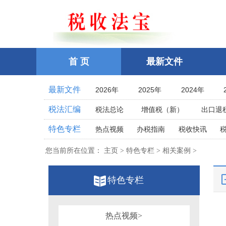
首 页
最新文件
最新文件
2026年
2025年
2024年
2021年
2020年
2019年
税法汇编
税法总论
增值税（新）
出口退
2016年
2015年
2014年
企业所得税
个人所得税
耕地占
特色专栏
热点视频
办税指南
税收快讯
2011年
2010年
2009年
土地增值税
房产税
契税
车
相关法律
相关案例
跨境税收
2006年
2005年
2004年
您当前所在位置：
主页 > 特色专栏 > 相关案例 >
印花税
资源税
环保
税案探究
税收点津
2001年
2000年
1999年
教育费附加、地方教育附加费
烟
全国统一规范电子税务局
特色专栏
1996年
1995年
1994年
关税法
税收立法(规章、文件、批复
其他办税流程整理
1991年
1990年
1989年
发票管理
危害税收征管罪
1986年
1985年
1984年
税务行政公开
热点视频>
税务行政处罚