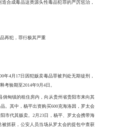
制造合成毒品这类源头性毒品犯罪的严厉惩治，
品再犯，罪行极其严重
00年4月17日因犯贩卖毒品罪被判处无期徒刑，
释考验期至2014年9月4日。
治县倘甸镇的租住房内，向从贵州省贵阳市来向其
品。其中，杨平出资购买600克海洛因，罗太会
贵阳市代其贩卖。2月23日，杨平、罗太会携带海
费站被抓获，公安人员当场从罗太会的提包中查获