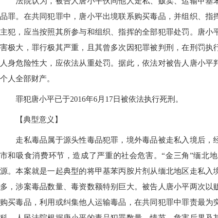
法院认为，被告人唐小平伙同他人走私、贩卖、运输甲基苯
品罪。在共同犯罪中，唐小平出境联系购买毒品，并组织、指
主犯，应当按照其所参与和组织、指挥的全部犯罪处罚。唐小
害极大，罪行极其严重，且其曾多次因犯罪被判刑，在刑罚执
人身危险性大，应依法从重处罚。据此，依法对被告人唐小平
个人全部财产。
罪犯唐小平已于2016年6月17日被依法执行死刑。
【典型意义】
走私毒品属于源头性毒品犯罪，境外毒品被走私入境后，经
市和吸食消费环节，造成了严重的社会危害。“金三角”缅北
源。本案就是一起典型的将甲基苯丙胺片剂从缅北地区走私入
多，涉案毒品数量、毒资数额特别巨大。被告人唐小平两次以
购买毒品，利用或纠集他人运输毒品，在共同犯罪中罪责最为
科。人民法院根据唐小平的毒品犯罪数量、情节、危害后果及