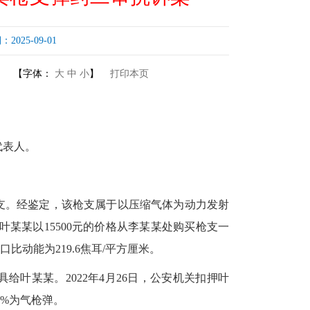
25-09-01
【字体：
大
中
小
】
打印本页
代表人。
支一支。经鉴定，该枪支属于以压缩气体为动力发射
月，叶某某以15500元的价格从李某某处购买枪支一
动能为219.6焦耳/平方厘米。
具给叶某某。2022年4月26日，公安机关扣押叶
5%为气枪弹。