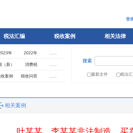
登
税法汇编
税收案例
相关法律
2023年
2022年
......
搜索
2018年
2017年
税（新）
消费税
......
2013年
2012年
用税
土地使用税
最新文件
税法汇
税收案例
税收问答
......
2008年
2007年
辆购置税
车船税
指南
税案申诉
2003年
2002年
税
城建税
参考文选
1998年
1997年
叶税
船舶吨税
自然人电子税务局
相关案例
1993年
1992年
）
税收征管法
1988年
1987年
税务行政许可
1983年
1982年
税务行政复议
叶某某、李某某非法制造、买