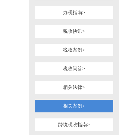
1981年
1980年
1964年
1954年
税务行政诉讼
税务强制措施、强制执
可持续披露准则
企业会计准则
办税指南>
审计法规
非税收入
社会
重点行业税收政策汇编
增值税（旧）
税收快讯>
税收案例>
税收问答>
相关法律>
相关案例>
跨境税收指南>