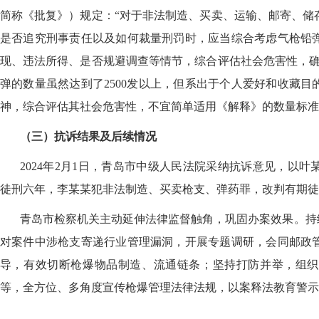
简称《批复》）规定：“对于非法制造、买卖、运输、邮寄、储
是否追究刑事责任以及如何裁量刑罚时，应当综合考虑气枪铅
现、违法所得、是否规避调查等情节，综合评估社会危害性，确
弹的数量虽然达到了2500发以上，但系出于个人爱好和收藏
神，综合评估其社会危害性，不宜简单适用《解释》的数量标准
（三）抗诉结果及后续情况
2024年2月1日，青岛市中级人民法院采纳抗诉意见，以
徒刑六年，李某某犯非法制造、买卖枪支、弹药罪，改判有期徒
青岛市检察机关主动延伸法律监督触角，巩固办案效果。持
对案件中涉枪支寄递行业管理漏洞，开展专题调研，会同邮政
导，有效切断枪爆物品制造、流通链条；坚持打防并举，组织
等，全方位、多角度宣传枪爆管理法律法规，以案释法教育警示