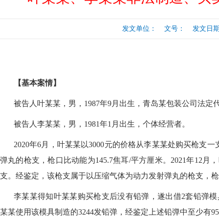
行
涉税专业服务
政府会计准则
发文单位： 文号： 发文日期：20
保险
税收协定
出口退税（旧）
【基本案情】
被告人叶某某，男，
1987年9月出生，青岛某包装公司法定
被告人李某某，男，
1981年1月出生，个体经营者。
2020年6月，叶某某以3000元的价格从李某某处购买枪
弹丸的枪支，枪口比动能为145.7焦耳/平方厘米。2021年12
支。经鉴定，该枪支属于以压缩气体为动力发射弹丸的枪支，枪口比
李某某得知叶某某购买枪支后没有铅弹，遂出借
2套铅弹模
某某使用该模具制造的3244发铅弹，经鉴定上述铅弹中至少有9