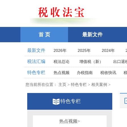
首 页
最新文件
最新文件
2026年
2025年
2024年
2021年
2020年
2019年
税法汇编
税法总论
增值税（新）
出口退
2016年
2015年
2014年
企业所得税
个人所得税
耕地占
特色专栏
热点视频
办税指南
税收快讯
2011年
2010年
2009年
土地增值税
房产税
契税
车
相关法律
相关案例
跨境税收
2006年
2005年
2004年
您当前所在位置：
主页 > 特色专栏 > 相关案例 >
印花税
资源税
环保
税案探究
税收点津
2001年
2000年
1999年
教育费附加、地方教育附加费
烟
全国统一规范电子税务局
特色专栏
1996年
1995年
1994年
关税法
税收立法(规章、文件、批复
其他办税流程整理
1991年
1990年
1989年
发票管理
危害税收征管罪
1986年
1985年
1984年
税务行政公开
热点视频>
税务行政处罚