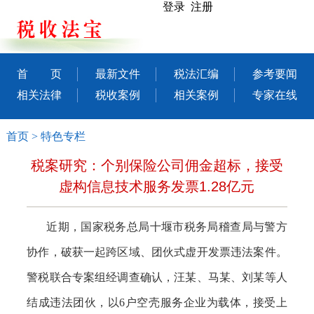
登录 注册
首 页
最新文件
税法汇编
参考要闻
相关法律
税收案例
相关案例
专家在线
首页
>
特色专栏
税案研究：个别保险公司佣金超标，接受
虚构信息技术服务发票1.28亿元
近期，国家税务总局十堰市税务局稽查局与警方
协作，破获一起跨区域、团伙式虚开发票违法案件。
警税联合专案组经调查确认，汪某、马某、刘某等人
结成违法团伙，以
6户空壳服务企业为载体，接受上