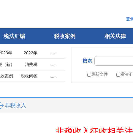
登
税法汇编
税收案例
相关法律
2023年
2022年
......
搜索
2018年
2017年
税（新）
消费税
......
2013年
2012年
用税
土地使用税
最新文件
税法汇
税收案例
税收问答
......
2008年
2007年
辆购置税
车船税
指南
税案申诉
2003年
2002年
税
城建税
参考文选
1998年
1997年
叶税
船舶吨税
自然人电子税务局
非税收入
1993年
1992年
）
税收征管法
1988年
1987年
税务行政许可
1983年
1982年
税务行政复议
非税收入征收相关法