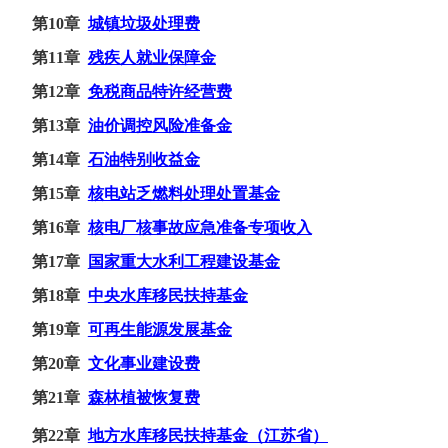
第
10章
城镇垃圾处理费
第11章
残疾人就业保障金
第
12章
免税商品特许经营费
第
13章
油价调控风险准备金
第14章
石油特别收益金
第15章
核电站乏燃料处理处置基金
第16章
核电厂核事故应急准备专项收入
第17章
国家重大水利工程建设基金
第18章
中央水库移民扶持基金
第19章
可再生能源发展基金
第20章
文化事业建设费
第21章
森林植被恢复费
第
22
章
地方水库移民扶持基金（江苏省）