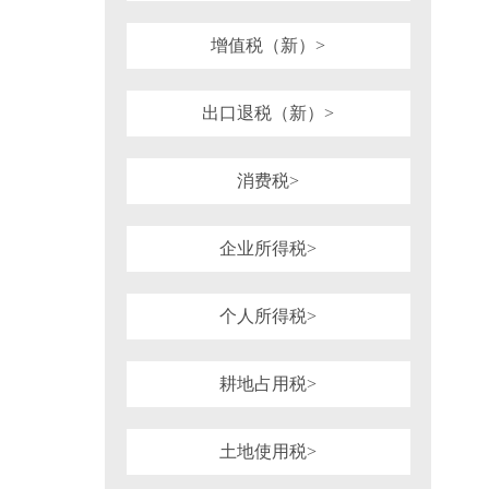
1981年
1980年
1964年
1954年
税务行政诉讼
税务强制措施、强制执
可持续披露准则
企业会计准则
增值税（新）>
审计法规
非税收入
社会
重点行业税收政策汇编
增值税（旧）
出口退税（新）>
消费税>
企业所得税>
个人所得税>
耕地占用税>
土地使用税>