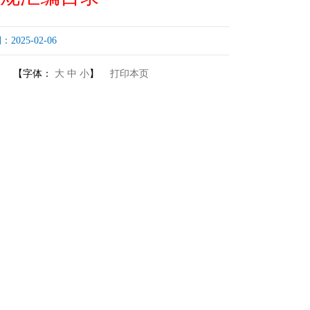
25-02-06
【字体：
大
中
小
】
打印本页