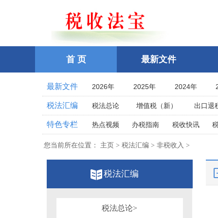
首 页
最新文件
最新文件
2026年
2025年
2024年
2021年
2020年
2019年
税法汇编
税法总论
增值税（新）
出口退
2016年
2015年
2014年
企业所得税
个人所得税
耕地占
特色专栏
热点视频
办税指南
税收快讯
2011年
2010年
2009年
土地增值税
房产税
契税
车
相关法律
相关案例
跨境税收
2006年
2005年
2004年
您当前所在位置：
主页 > 税法汇编 > 非税收入 >
印花税
资源税
环保
税案探究
税收点津
2001年
2000年
1999年
教育费附加、地方教育附加费
烟
全国统一规范电子税务局
税法汇编
1996年
1995年
1994年
关税法
税收立法(规章、文件、批复
其他办税流程整理
1991年
1990年
1989年
发票管理
危害税收征管罪
1986年
1985年
1984年
税务行政公开
税法总论>
税务行政处罚