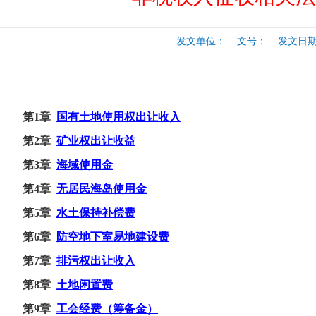
行
涉税专业服务
政府会计准则
发文单位： 文号： 发文日期：20
保险
税收协定
出口退税（旧）
第
1章
国有土地使用权出让收入
第2章
矿业权出让收益
第
3章
海域使用金
第4章
无居民海岛使用金
第5章
水土保持补偿费
第
6章
防空地下室易地建设费
第7章
排污权出让收入
第8章
土地闲置费
第9章
工会经费（筹备金）